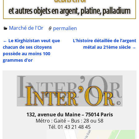
Marché de l'Or
permalien
←
Le Kirghizistan veut que
L’histoire détaillée de l’argent
Navigation des articles
chacun de ses citoyens
métal au 21ème siècle
→
possède au moins 100
grammes d’or
132, avenue du Maine – 75014 Paris
Métro : Gaité – Bus : 28 ou 58
Tél. 01 43 21 48 45