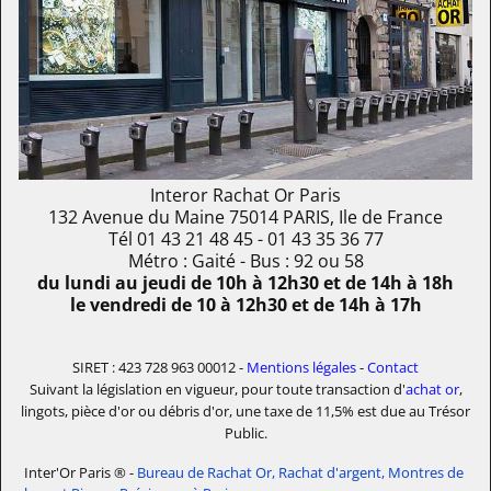
Interor Rachat Or Paris
132 Avenue du Maine
75014
PARIS
,
Ile de France
Tél
01 43 21 48 45
- 01 43 35 36 77
Métro : Gaité - Bus : 92 ou 58
du lundi au jeudi de 10h à 12h30 et de 14h à 18h
le vendredi de 10 à 12h30 et de 14h à 17h
SIRET : 423 728 963 00012 -
Mentions légales
-
Contact
Suivant la législation en vigueur, pour toute transaction d'
achat or
,
lingots, pièce d'or ou débris d'or, une taxe de 11,5% est due au Trésor
Public.
Inter'Or Paris ® -
Bureau de Rachat Or, Rachat d'argent, Montres de