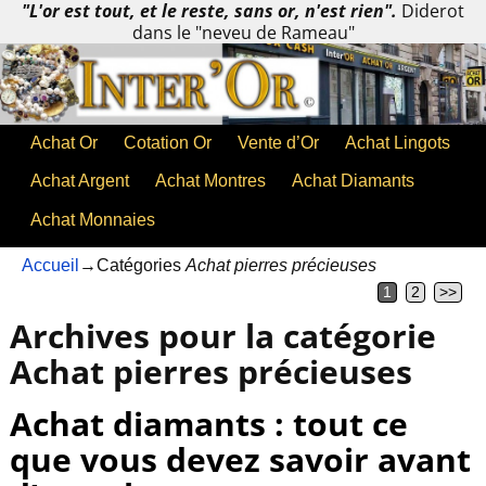
"L'or est tout, et le reste, sans or, n'est rien".
Diderot
dans le "neveu de Rameau"
Achat Or
Cotation Or
Vente d’Or
Achat Lingots
Achat Argent
Achat Montres
Achat Diamants
Achat Monnaies
Accueil
→Catégories
Achat pierres précieuses
1
2
>>
Archives pour la catégorie
Achat pierres précieuses
Achat diamants : tout ce
que vous devez savoir avant