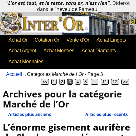
"L'or est tout, et le reste, sans or, n'est rien".
Diderot
dans le "neveu de Rameau"
Achat Or
Cotation Or
Vente d’Or
Achat Lingots
Achat Argent
Achat Montres
Achat Diamants
Achat Monnaies
Accueil
→Catégories
Marché de l’Or
- Page 3
<<
1
2
3
4
5
…
11
12
>>
Archives pour la catégorie
Marché de l’Or
←
Articles plus anciens
Articles plus récents
→
Navigation des articles
L’énorme gisement aurifère