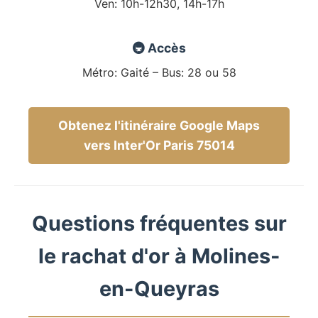
Ven: 10h-12h30, 14h-17h
🚇 Accès
Métro: Gaité – Bus: 28 ou 58
Obtenez l'itinéraire Google Maps
vers Inter'Or Paris 75014
Questions fréquentes sur
le rachat d'or à Molines-
en-Queyras