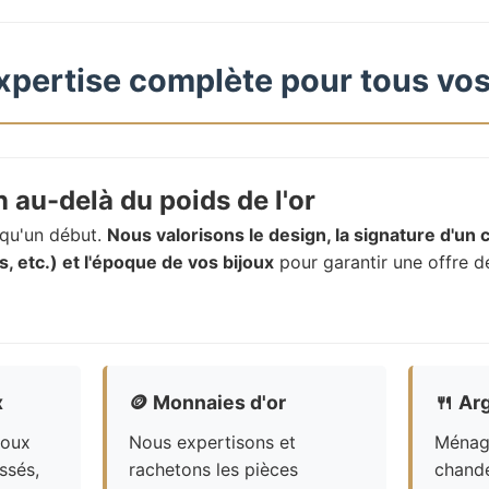
xpertise complète pour tous vos
 au-delà du poids de l'or
t qu'un début.
Nous valorisons le design, la signature d'un c
, etc.) et l'époque de vos bijoux
pour garantir une offre d
x
🪙
Monnaies d'or
🍴
Arg
joux
Nous expertisons et
Ménagè
ssés,
rachetons les pièces
chande