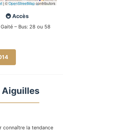
et
|
©
OpenStreetMap
contributors
🚇 Accès
 Gaité – Bus: 28 ou 58
5014
 Aiguilles
r connaître la tendance