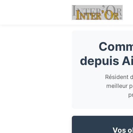
Comme
depuis A
Résident d
meilleur 
p
Vos ob