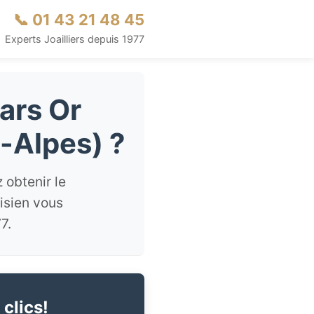
📞 01 43 21 48 45
Experts Joailliers depuis 1977
ars Or
-Alpes) ?
 obtenir le
isien vous
7.
 clics!