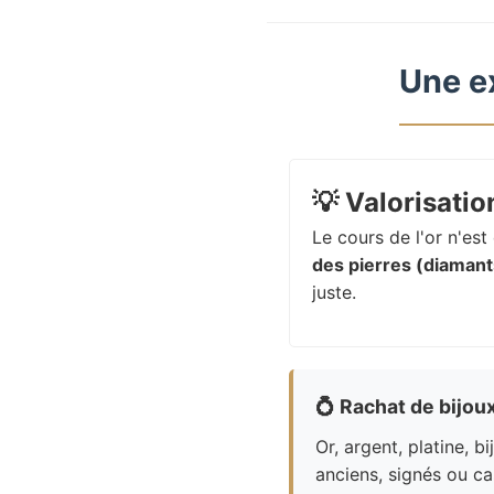
Une e
💡
Valorisation
Le cours de l'or n'es
des pierres (diamants
juste.
💍
Rachat de bijou
Or, argent, platine, bi
anciens, signés ou ca