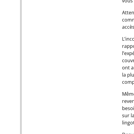
vous 
Atten
comm
accès
L’inc
rappo
l’exp
couvr
ont a
la pl
compe
Même 
reven
besoi
sur l
lingo