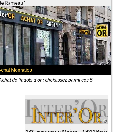
 de Rameau"
Achat Monnaies
Achat de lingots d’or : choisissez parmi ces 5
132, avenue du Maine – 75014 Paris