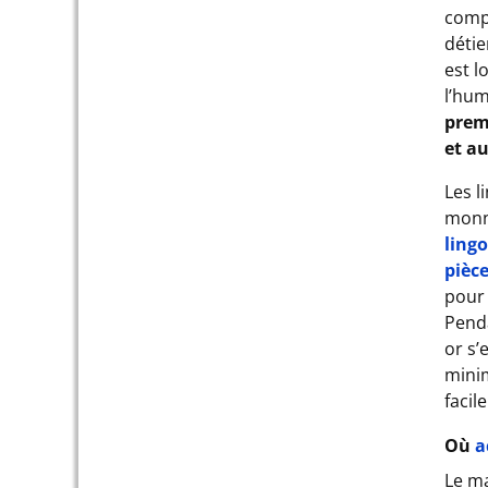
compl
détie
est l
l’hum
prem
et a
Les l
monna
ling
pièc
pour 
Penda
or s’
minim
facil
Où
a
Le m