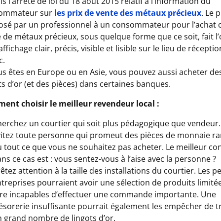
s l’arrêté de loi du 18 août 2015 relatif à l’information du
ommateur sur
les prix de vente des métaux précieux
. Le p
sé par un professionnel à un consommateur pour l’achat o
 de métaux précieux, sous quelque forme que ce soit, fait l’
affichage clair, précis, visible et lisible sur le lieu de récepti
c.
us êtes en Europe ou en Asie, vous pouvez aussi acheter de
ts d’or (et des pièces) dans certaines banques.
ent choisir le meilleur revendeur local :
erchez un courtier qui soit plus pédagogique que vendeur.
itez toute personne qui promeut des pièces de monnaie ra
 tout ce que vous ne souhaitez pas acheter. Le meilleur con
ns ce cas est : vous sentez-vous à l’aise avec la personne ?
êtez attention à la taille des installations du courtier. Les pe
treprises pourraient avoir une sélection de produits limité
tre incapables d’effectuer une commande importante. Une
ésorerie insuffisante pourrait également les empêcher de tr
 grand nombre de lingots d’or.