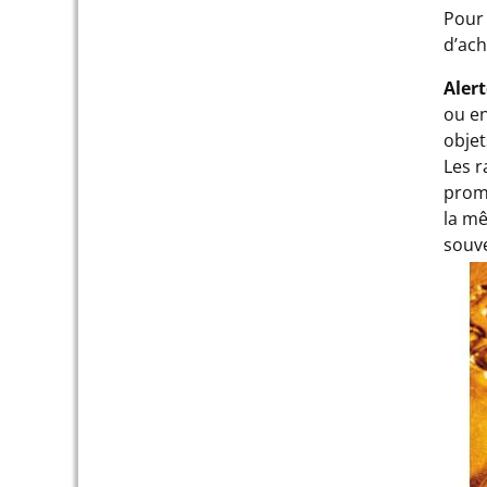
Pour 
d’ach
Aler
ou en
objet
Les r
promo
la mê
souve