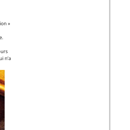
ion »
e.
ours
i n’a