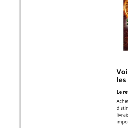
Voi
les
Le r
Ache
disti
livra
impor