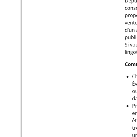
Depui
cons
propo
vente
d’un 
publi
Si vo
lingo
Comm
Ch
Év
ou
da
Pr
en
ê
tr
un