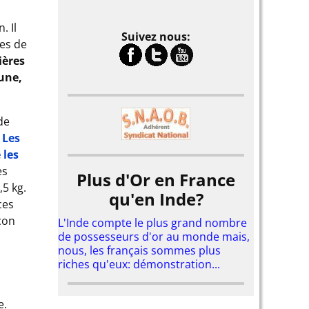
. Il
Suivez nous:
res de
ières
une,
de
.
Les
 les
es
Plus d'Or en France
,5 kg.
qu'en Inde?
ces
çon
L'Inde compte le plus grand nombre
de possesseurs d'or au monde mais,
s
nous, les français sommes plus
riches qu'eux: démonstration...
e.