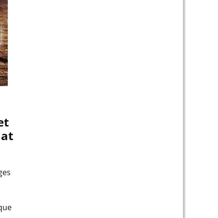
et
hat
ges
a
 que