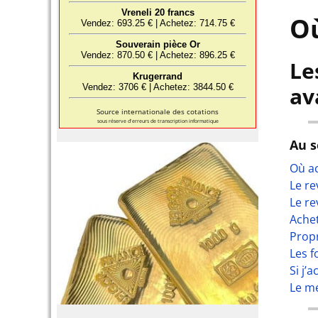
Où
Le
av
Source internationale des cotations
sous réserve d'erreurs de transcription informatique
Au 
Où ac
Le re
Le re
Achet
Prop
Les f
Si j’
Le me