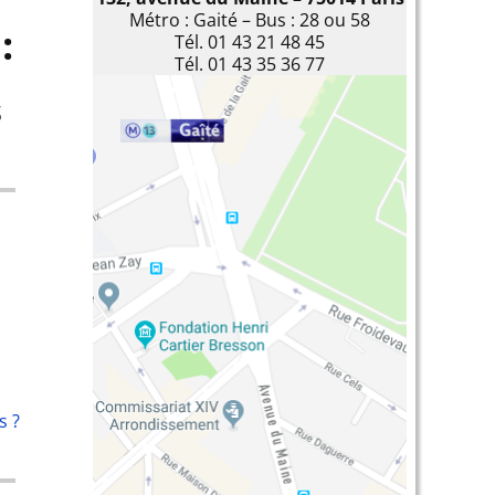
Métro : Gaité – Bus : 28 ou 58
:
Tél. 01 43 21 48 45
Tél. 01 43 35 36 77
s
s ?