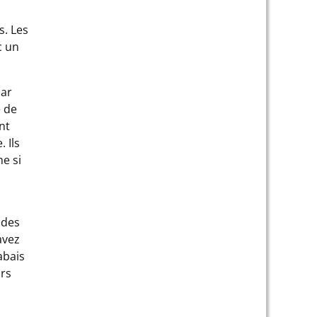
s. Les
c un
par
e de
nt
 Ils
e si
 des
avez
abais
urs