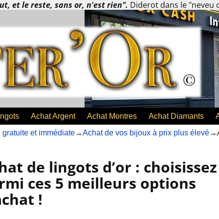
ut, et le reste, sans or, n'est rien".
Diderot dans le "neveu
ingots
Achat Argent
Achat Montres
Achat Diamants
gratuite et immédiate
→
Achat de vos bijoux à prix plus élevé
→
hat de lingots d’or : choisissez
rmi ces 5 meilleurs options
achat !