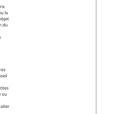
rix
u la
objet
on du
s
res
seil
tites
e ou
aiter