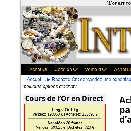
"L'or est to
Achat Or
Cotation Or
Vente d’Or
Achat L
Accueil
→
▶ Rachat d’Or : demandez une expertise 
meilleurs options d’achat !
Cours de l’Or en Direct
Ac
pa
d’