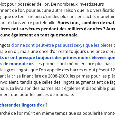
ot pour posséder de l’or. De nombreux investisseurs
nnent de l’or, pour aucune autre raison que la diversification
ogique de tenir un peu d’un des plus anciens actifs monétai
anité dans votre portefeuille.
Après tout
, combien de mat
ières ont survécues pendant des milliers d’années ? Auc
ucune également en tant que monnaie.
ingots
d’or ne sont peut-être pas aussi sexys que les pièces
ie en or, mais une once d’or reste toujours une once d’or
ots or ont presque toujours des primes moins élevées que
es de monnaie or.
Les primes sont même encore plus bass
les gros lingots que l’on appelle des barres et qui pèsent 12
nt la crise financière de 2008-2009, les primes pour les piè
envolaient, tandis que celles des lingots augmentaient de fa
ale. La livraison des barres était également disponible plu
ement que pour les pièces de monnaie.
cheter des lingots d’or
?
arché de l’or mûrit en même temps que sa popularité mont