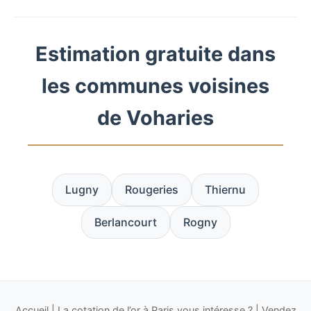
Estimation gratuite dans
les communes voisines
de Voharies
Lugny
Rougeries
Thiernu
Berlancourt
Rogny
Accueil
|
La cotation de l’or à Paris vous intéresse ?
|
Vendez