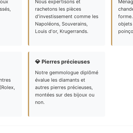
joux
Nous expertisons et
Ménagè
ssés,
rachetons les pièces
chande
d'investissement comme les
forme.
Napoléons, Souverains,
objets
Louis d'or, Krugerrands.
poinço
💎
Pierres précieuses
Notre gemmologue diplômé
ntres
évalue les diamants et
(Rolex,
autres pierres précieuses,
montées sur des bijoux ou
non.