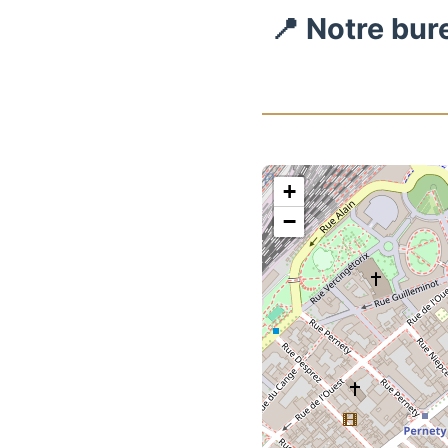
📍 Notre bur
+
−