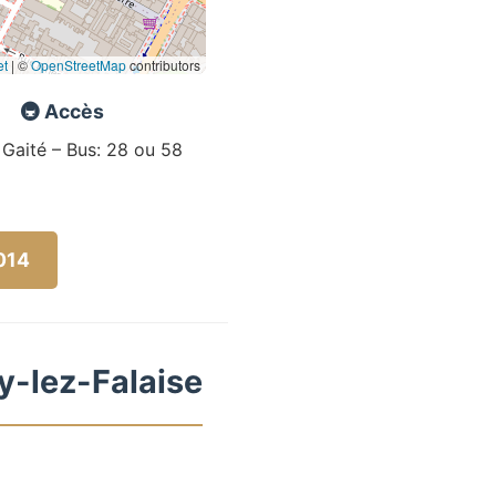
et
|
©
OpenStreetMap
contributors
🚇 Accès
 Gaité – Bus: 28 ou 58
5014
ly-lez-Falaise