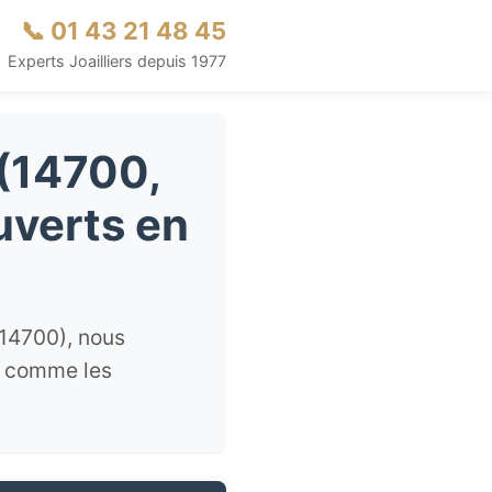
📞 01 43 21 48 45
Experts Joailliers depuis 1977
 (14700,
uverts en
 14700), nous
es comme les