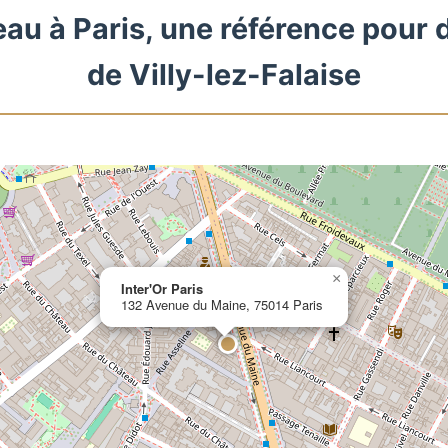
eau à Paris, une référence pour 
de Villy-lez-Falaise
×
Inter'Or Paris
132 Avenue du Maine, 75014 Paris