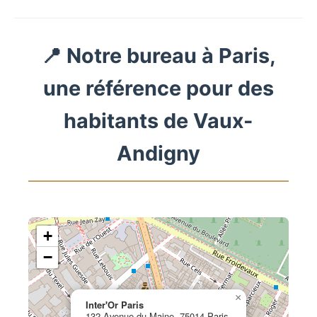
📍 Notre bureau à Paris,
une référence pour des
habitants de Vaux-
Andigny
+
−
×
Inter'Or Paris
132 Avenue du Maine, 75014 Paris