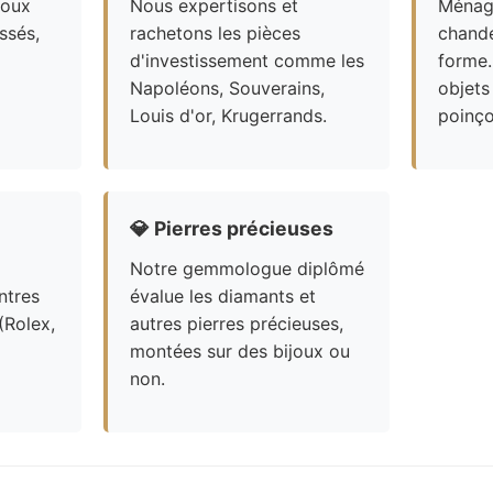
joux
Nous expertisons et
Ménagè
ssés,
rachetons les pièces
chande
d'investissement comme les
forme.
Napoléons, Souverains,
objets
Louis d'or, Krugerrands.
poinço
💎
Pierres précieuses
Notre gemmologue diplômé
ntres
évalue les diamants et
(Rolex,
autres pierres précieuses,
montées sur des bijoux ou
non.