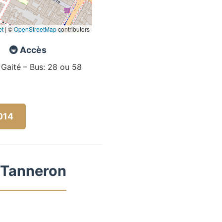
et
|
©
OpenStreetMap
contributors
🚇 Accès
 Gaité – Bus: 28 ou 58
5014
à Tanneron