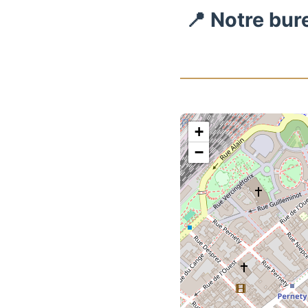
📍 Notre bur
+
−