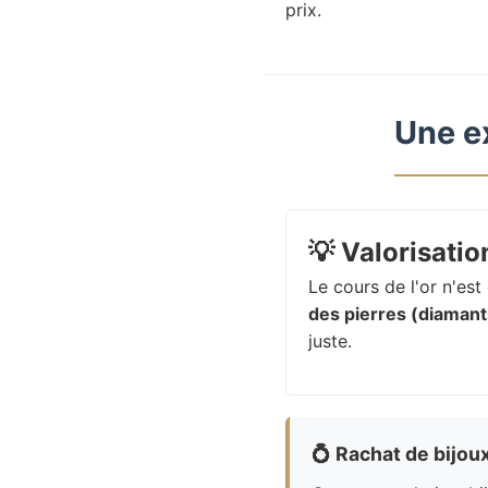
prix.
Une e
💡
Valorisation
Le cours de l'or n'es
des pierres (diamants
juste.
💍
Rachat de bijou