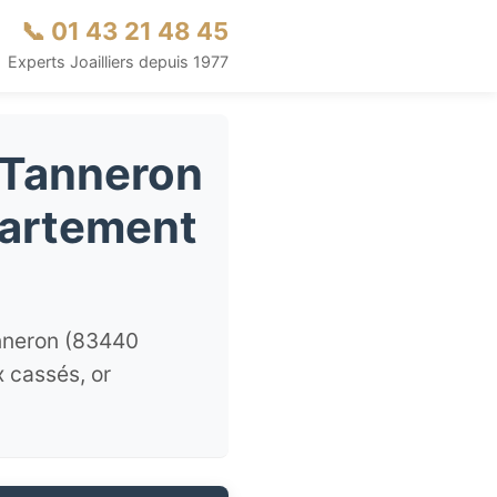
📞 01 43 21 48 45
Experts Joailliers depuis 1977
à Tanneron
partement
anneron (83440
x cassés, or