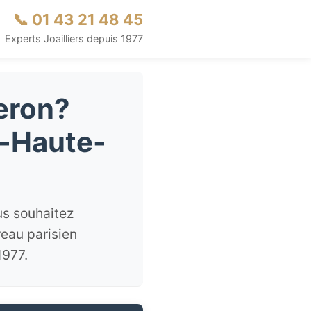
📞 01 43 21 48 45
Experts Joailliers depuis 1977
teron?
e-Haute-
us souhaitez
reau parisien
1977.