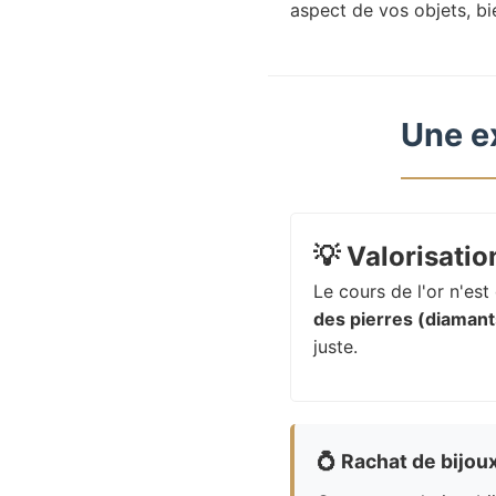
aspect de vos objets, bi
Une e
💡
Valorisation
Le cours de l'or n'es
des pierres (diamants
juste.
💍
Rachat de bijou