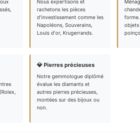
joux
Nous expertisons et
Ménagè
ssés,
rachetons les pièces
chande
d'investissement comme les
forme.
Napoléons, Souverains,
objets
Louis d'or, Krugerrands.
poinço
💎
Pierres précieuses
Notre gemmologue diplômé
ntres
évalue les diamants et
(Rolex,
autres pierres précieuses,
montées sur des bijoux ou
non.