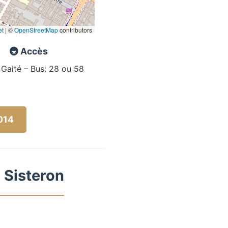
et
|
©
OpenStreetMap
contributors
🚇 Accès
 Gaité – Bus: 28 ou 58
5014
 Sisteron