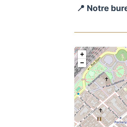
📍 Notre bur
+
−