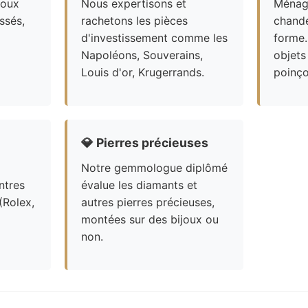
joux
Nous expertisons et
Ménagè
ssés,
rachetons les pièces
chande
d'investissement comme les
forme.
Napoléons, Souverains,
objets
Louis d'or, Krugerrands.
poinço
💎
Pierres précieuses
Notre gemmologue diplômé
ntres
évalue les diamants et
(Rolex,
autres pierres précieuses,
montées sur des bijoux ou
non.