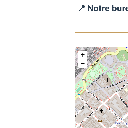
📍 Notre bur
+
−