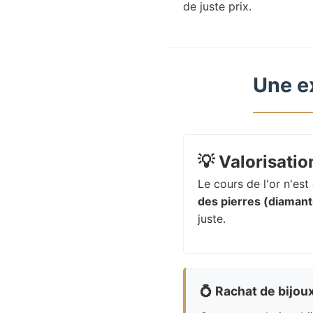
de juste prix.
Une e
💡
Valorisation
Le cours de l'or n'es
des pierres (diamants
juste.
💍
Rachat de bijou