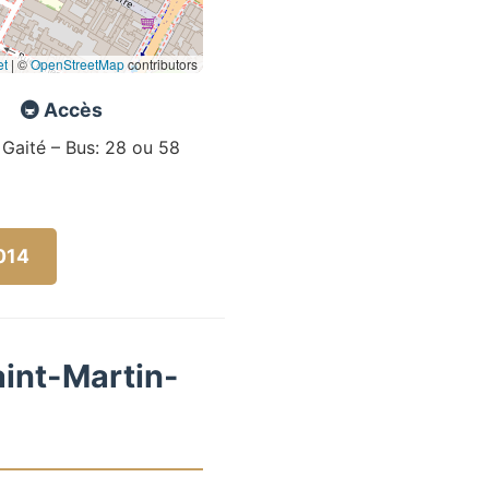
et
|
©
OpenStreetMap
contributors
🚇 Accès
 Gaité – Bus: 28 ou 58
5014
aint-Martin-