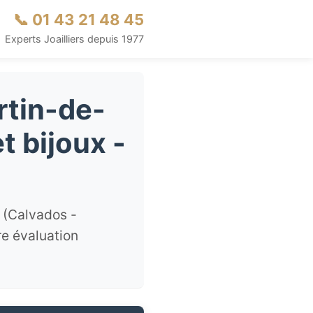
📞 01 43 21 48 45
Experts Joailliers depuis 1977
rtin-de-
t bijoux -
 (Calvados -
re évaluation