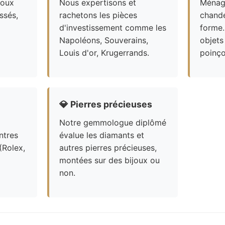
joux
Nous expertisons et
Ménagè
ssés,
rachetons les pièces
chande
d'investissement comme les
forme.
Napoléons, Souverains,
objets
Louis d'or, Krugerrands.
poinço
💎
Pierres précieuses
Notre gemmologue diplômé
ntres
évalue les diamants et
(Rolex,
autres pierres précieuses,
montées sur des bijoux ou
non.