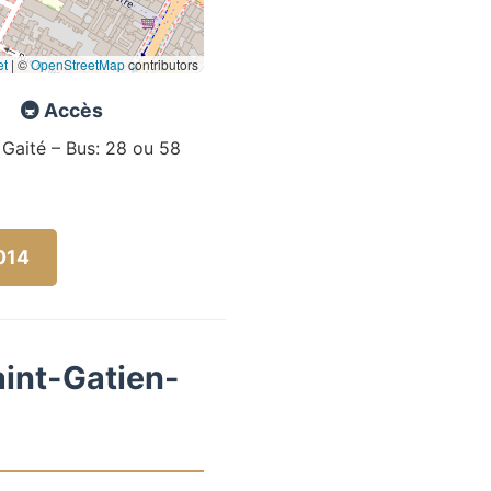
et
|
©
OpenStreetMap
contributors
🚇 Accès
 Gaité – Bus: 28 ou 58
5014
aint-Gatien-