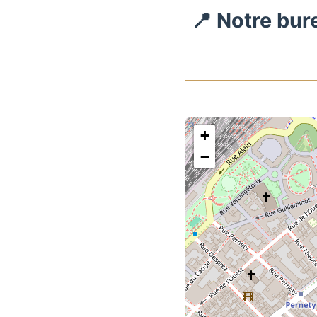
📍 Notre bur
+
−