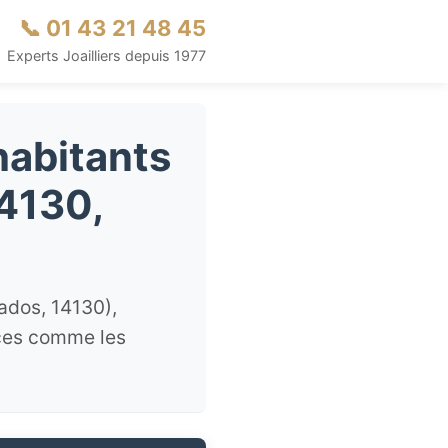
📞 01 43 21 48 45
Experts Joailliers depuis 1977
habitants
14130,
ados, 14130),
èces comme les