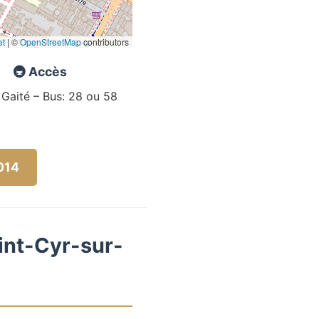
et
|
©
OpenStreetMap
contributors
🚇 Accès
 Gaité – Bus: 28 ou 58
5014
aint-Cyr-sur-