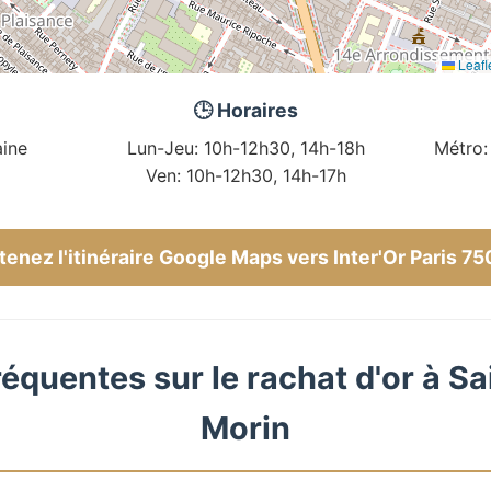
Leafl
🕒 Horaires
ine
Lun-Jeu: 10h-12h30, 14h-18h
Métro:
Ven: 10h-12h30, 14h-17h
enez l'itinéraire Google Maps vers Inter'Or Paris 7
équentes sur le rachat d'or à S
Morin