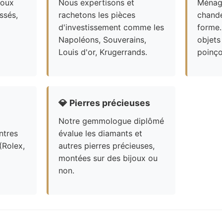
joux
Nous expertisons et
Ménagè
ssés,
rachetons les pièces
chande
d'investissement comme les
forme.
Napoléons, Souverains,
objets
Louis d'or, Krugerrands.
poinço
💎
Pierres précieuses
Notre gemmologue diplômé
ntres
évalue les diamants et
(Rolex,
autres pierres précieuses,
montées sur des bijoux ou
non.