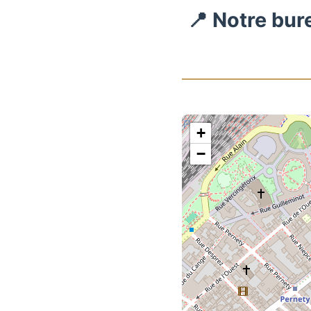
📍 Notre bur
+
−