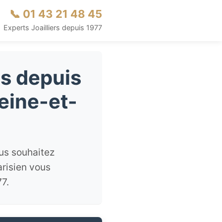
📞 01 43 21 48 45
Experts Joailliers depuis 1977
s depuis
eine-et-
us souhaitez
arisien vous
7.