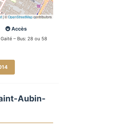
et
|
©
OpenStreetMap
contributors
🚇 Accès
 Gaité – Bus: 28 ou 58
5014
Saint-Aubin-