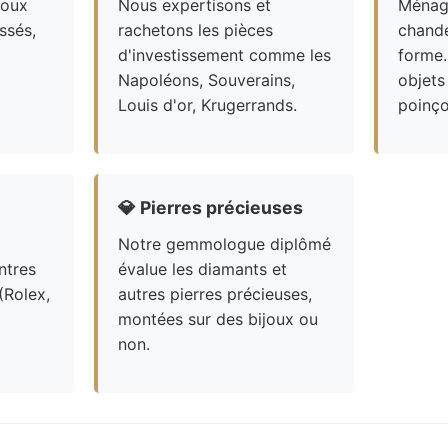
joux
Nous expertisons et
Ménagè
ssés,
rachetons les pièces
chande
d'investissement comme les
forme.
Napoléons, Souverains,
objets
Louis d'or, Krugerrands.
poinço
💎
Pierres précieuses
Notre gemmologue diplômé
ntres
évalue les diamants et
(Rolex,
autres pierres précieuses,
montées sur des bijoux ou
non.