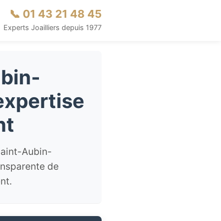
📞 01 43 21 48 45
Experts Joailliers depuis 1977
ubin-
expertise
nt
Saint-Aubin-
ansparente de
nt.