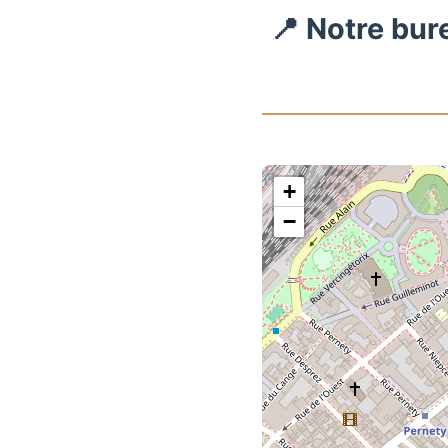
📍 Notre bur
+
−