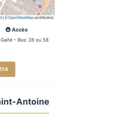
et
|
©
OpenStreetMap
contributors
🚇 Accès
 Gaité – Bus: 28 ou 58
5014
aint-Antoine