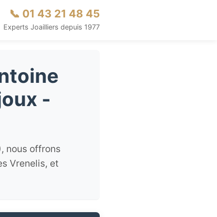
📞 01 43 21 48 45
Experts Joailliers depuis 1977
Antoine
joux -
, nous offrons
s Vrenelis, et