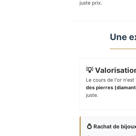
juste prix.
Une e
💡
Valorisation
Le cours de l'or n'es
des pierres (diamants
juste.
💍
Rachat de bijou