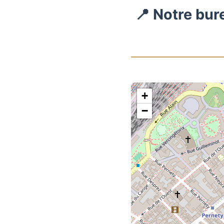
📍 Notre bur
+
−