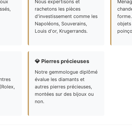
joux
Nous expertisons et
Ménagè
ssés,
rachetons les pièces
chande
d'investissement comme les
forme.
Napoléons, Souverains,
objets
Louis d'or, Krugerrands.
poinço
💎
Pierres précieuses
Notre gemmologue diplômé
ntres
évalue les diamants et
(Rolex,
autres pierres précieuses,
montées sur des bijoux ou
non.