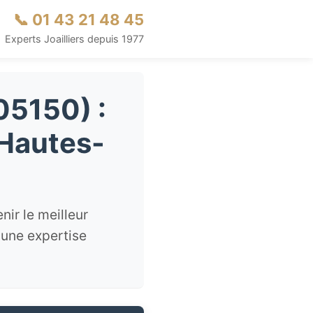
📞 01 43 21 48 45
Experts Joailliers depuis 1977
05150) :
 Hautes-
ir le meilleur
 une expertise