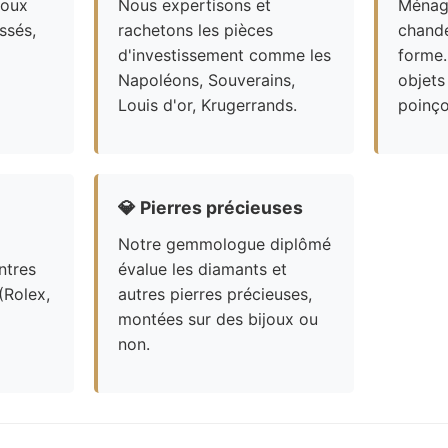
joux
Nous expertisons et
Ménagè
ssés,
rachetons les pièces
chande
d'investissement comme les
forme.
Napoléons, Souverains,
objets
Louis d'or, Krugerrands.
poinço
💎
Pierres précieuses
Notre gemmologue diplômé
ntres
évalue les diamants et
(Rolex,
autres pierres précieuses,
montées sur des bijoux ou
non.