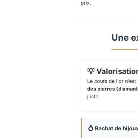
prix.
Une e
💡
Valorisation
Le cours de l'or n'es
des pierres (diamants
juste.
💍
Rachat de bijou