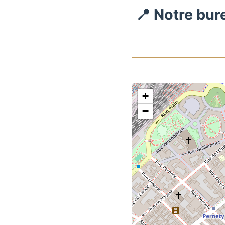
📍 Notre bur
+
−