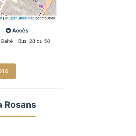
et
|
©
OpenStreetMap
contributors
🚇 Accès
 Gaité – Bus: 28 ou 58
5014
 à Rosans