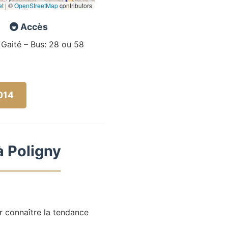
et
|
©
OpenStreetMap
contributors
🚇 Accès
 Gaité – Bus: 28 ou 58
5014
à Poligny
r connaître la tendance