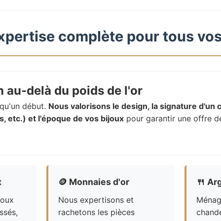
xpertise complète pour tous vos
 au-delà du poids de l'or
t qu'un début.
Nous valorisons le design, la signature d'un c
, etc.) et l'époque de vos bijoux
pour garantir une offre d
x
🪙
Monnaies d'or
🍴
Arg
joux
Nous expertisons et
Ménagè
ssés,
rachetons les pièces
chande