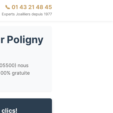
📞 01 43 21 48 45
Experts Joailliers depuis 1977
r Poligny
 05500) nous
 100% gratuite
 clics!