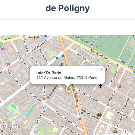
de Poligny
×
Inter'Or Paris
132 Avenue du Maine, 75014 Paris