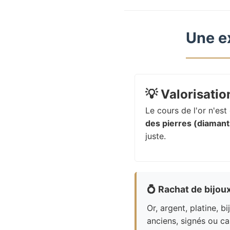
Une e
💡
Valorisation
Le cours de l'or n'es
des pierres (diamants
juste.
💍
Rachat de bijou
Or, argent, platine, bi
anciens, signés ou ca