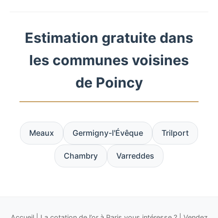
Estimation gratuite dans
les communes voisines
de Poincy
Meaux
Germigny-l'Évêque
Trilport
Chambry
Varreddes
Accueil
|
La cotation de l’or à Paris vous intéresse ?
|
Vendez