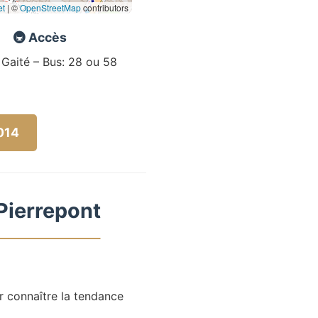
et
|
©
OpenStreetMap
contributors
🚇 Accès
 Gaité – Bus: 28 ou 58
5014
 Pierrepont
r connaître la tendance