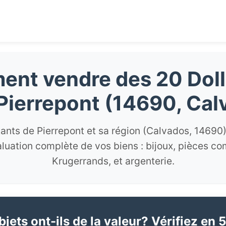
nt vendre des 20 Doll
Pierrepont (14690, Cal
tants de Pierrepont et sa région (Calvados, 14690)
luation complète de vos biens : bijoux, pièces c
Krugerrands, et argenterie.
jets ont-ils de la valeur? Vérifiez en 5