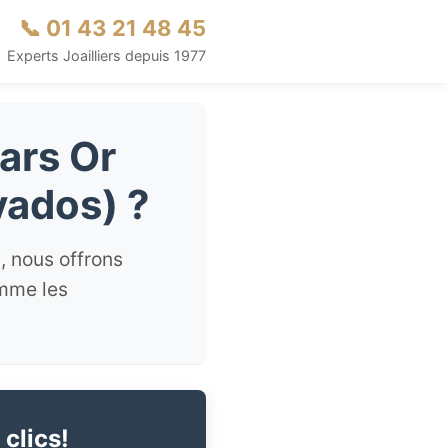
📞 01 43 21 48 45
Experts Joailliers depuis 1977
ars Or
vados) ?
, nous offrons
omme les
 clics!