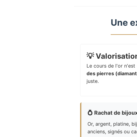
Une e
💡
Valorisation
Le cours de l'or n'es
des pierres (diamants
juste.
💍
Rachat de bijou
Or, argent, platine, bi
anciens, signés ou ca