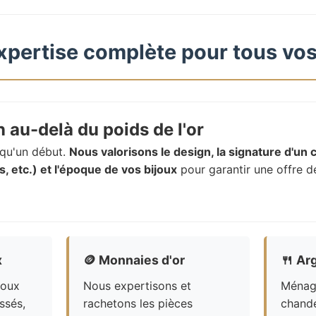
xpertise complète pour tous vos
 au-delà du poids de l'or
t qu'un début.
Nous valorisons le design, la signature d'un c
, etc.) et l'époque de vos bijoux
pour garantir une offre d
x
🪙
Monnaies d'or
🍴
Arg
joux
Nous expertisons et
Ménagè
ssés,
rachetons les pièces
chande