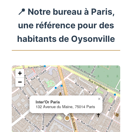
📍 Notre bureau à Paris,
une référence pour des
habitants de Oysonville
+
−
×
Inter'Or Paris
132 Avenue du Maine, 75014 Paris