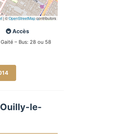
et
|
©
OpenStreetMap
contributors
🚇 Accès
 Gaité – Bus: 28 ou 58
5014
Ouilly-le-