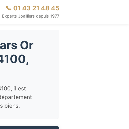
📞 01 43 21 48 45
Experts Joailliers depuis 1977
ars Or
4100,
00, il est
 département
s biens.