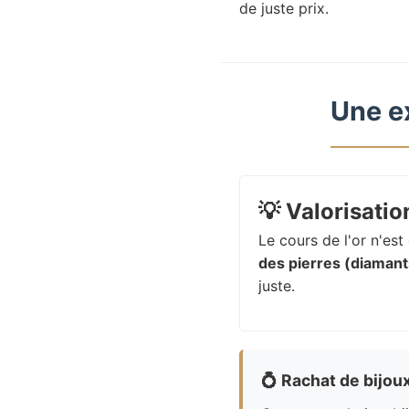
de juste prix.
Une e
💡
Valorisation
Le cours de l'or n'es
des pierres (diamants
juste.
💍
Rachat de bijou