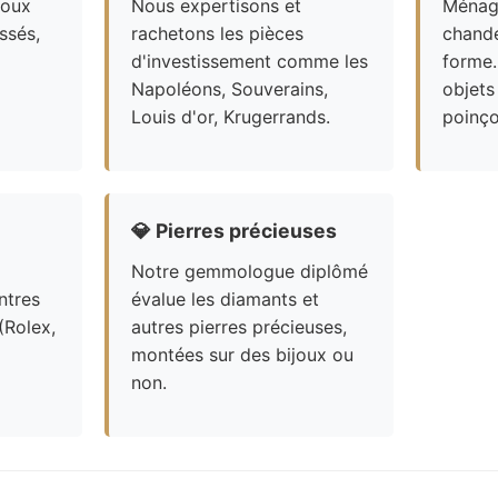
joux
Nous expertisons et
Ménagè
ssés,
rachetons les pièces
chande
d'investissement comme les
forme.
Napoléons, Souverains,
objets
Louis d'or, Krugerrands.
poinço
💎
Pierres précieuses
Notre gemmologue diplômé
ntres
évalue les diamants et
(Rolex,
autres pierres précieuses,
montées sur des bijoux ou
non.