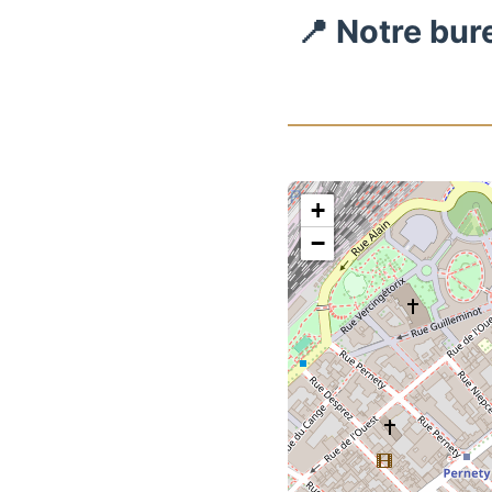
📍 Notre bur
+
−