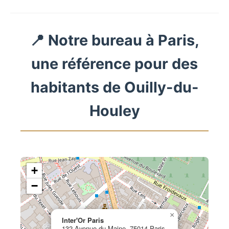
📍 Notre bureau à Paris,
une référence pour des
habitants de Ouilly-du-
Houley
+
−
×
Inter'Or Paris
132 Avenue du Maine, 75014 Paris