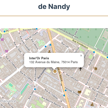
de Nandy
×
Inter'Or Paris
132 Avenue du Maine, 75014 Paris