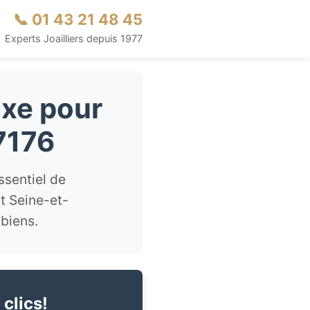
📞 01 43 21 48 45
Experts Joailliers depuis 1977
uxe pour
7176
ssentiel de
t Seine-et-
biens.
 clics!