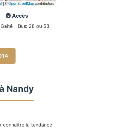
et
|
©
OpenStreetMap
contributors
🚇 Accès
 Gaité – Bus: 28 ou 58
5014
 à Nandy
r connaître la tendance