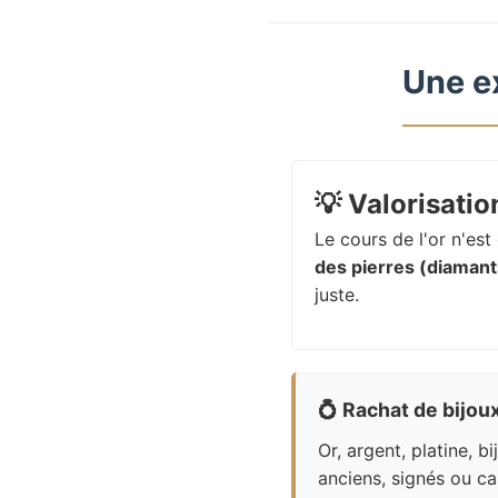
Une e
💡
Valorisation
Le cours de l'or n'es
des pierres (diamants
juste.
💍
Rachat de bijou
Or, argent, platine, bi
anciens, signés ou ca