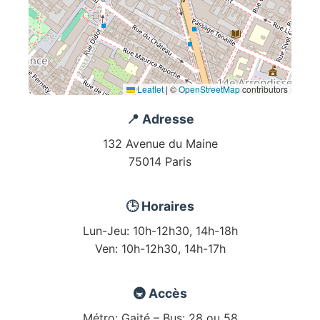
Leaflet
|
©
OpenStreetMap
contributors
📍 Adresse
132 Avenue du Maine
75014 Paris
🕒 Horaires
Lun-Jeu: 10h-12h30, 14h-18h
Ven: 10h-12h30, 14h-17h
🚇 Accès
Métro: Gaité – Bus: 28 ou 58