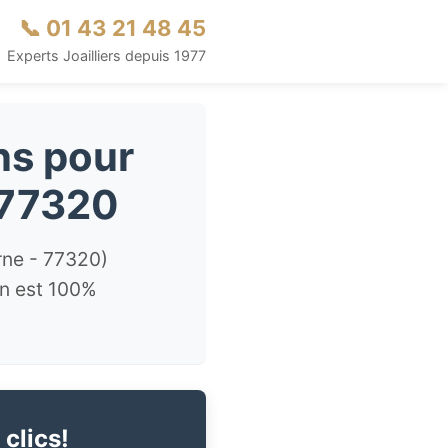
📞 01 43 21 48 45
Experts Joailliers depuis 1977
ns pour
 77320
rne - 77320)
on est 100%
 clics!