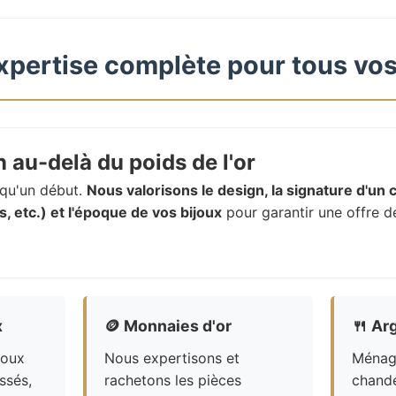
xpertise complète pour tous vos
 au-delà du poids de l'or
t qu'un début.
Nous valorisons le design, la signature d'un c
, etc.) et l'époque de vos bijoux
pour garantir une offre d
x
🪙
Monnaies d'or
🍴
Arg
joux
Nous expertisons et
Ménagè
ssés,
rachetons les pièces
chande