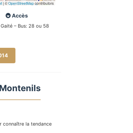
et
|
©
OpenStreetMap
contributors
🚇 Accès
 Gaité – Bus: 28 ou 58
5014
 Montenils
r connaître la tendance