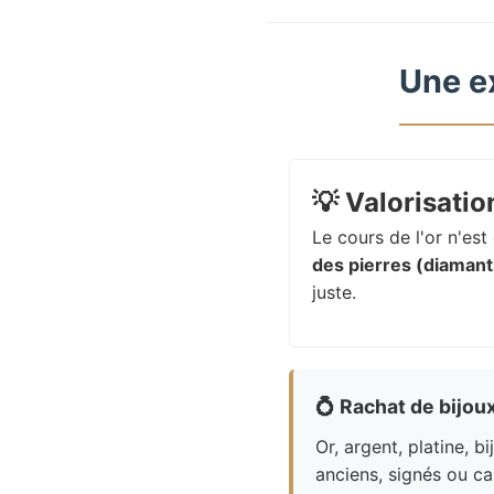
Une e
💡
Valorisation
Le cours de l'or n'es
des pierres (diamants
juste.
💍
Rachat de bijou
Or, argent, platine, bi
anciens, signés ou ca