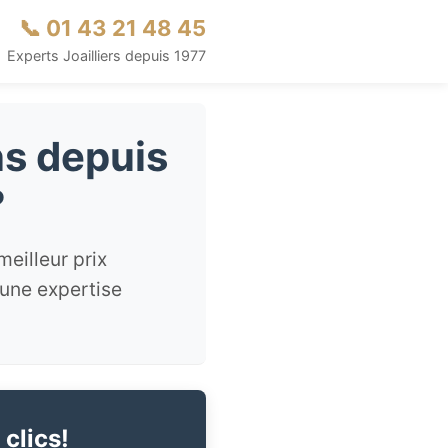
📞 01 43 21 48 45
Experts Joailliers depuis 1977
s depuis
?
eilleur prix
 une expertise
 clics!