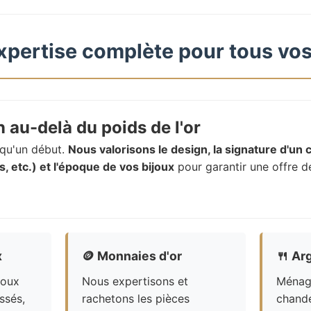
xpertise complète pour tous vos
 au-delà du poids de l'or
t qu'un début.
Nous valorisons le design, la signature d'un c
, etc.) et l'époque de vos bijoux
pour garantir une offre d
x
🪙
Monnaies d'or
🍴
Arg
joux
Nous expertisons et
Ménagè
ssés,
rachetons les pièces
chande