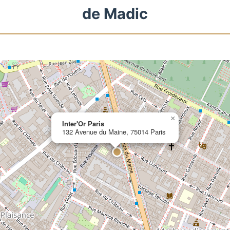
de Madic
×
Inter'Or Paris
132 Avenue du Maine, 75014 Paris