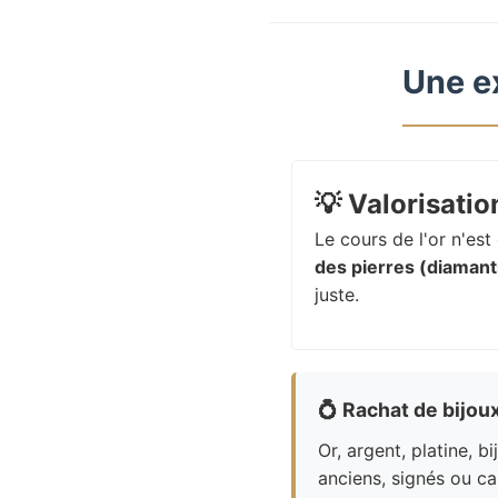
Une e
💡
Valorisation
Le cours de l'or n'es
des pierres (diamants
juste.
💍
Rachat de bijou
Or, argent, platine, bi
anciens, signés ou ca