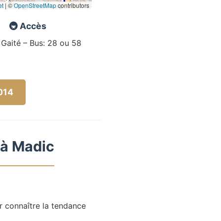
et
|
©
OpenStreetMap
contributors
🚇 Accès
 Gaité – Bus: 28 ou 58
5014
 à Madic
r connaître la tendance