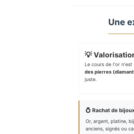
Une e
💡
Valorisation
Le cours de l'or n'es
des pierres (diamants
juste.
💍
Rachat de bijou
Or, argent, platine, bi
anciens, signés ou ca