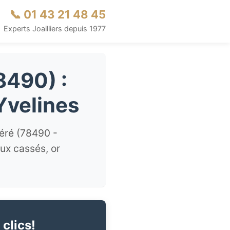
📞 01 43 21 48 45
Experts Joailliers depuis 1977
8490) :
Yvelines
Méré (78490 -
oux cassés, or
 clics!