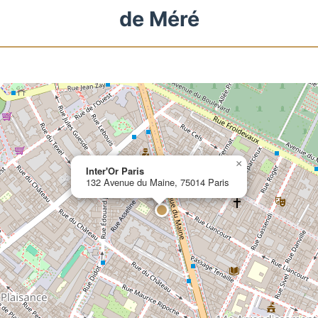
de Méré
×
Inter'Or Paris
132 Avenue du Maine, 75014 Paris