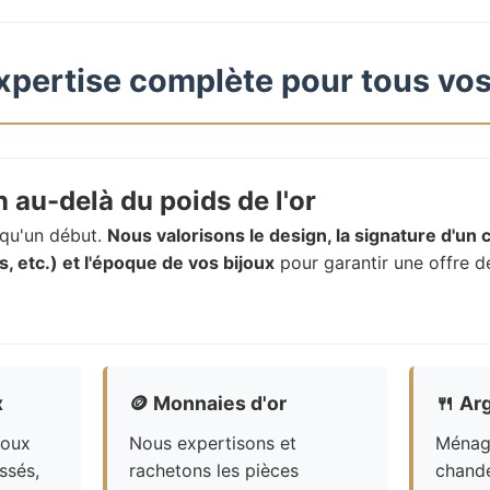
xpertise complète pour tous vos
 au-delà du poids de l'or
t qu'un début.
Nous valorisons le design, la signature d'un c
, etc.) et l'époque de vos bijoux
pour garantir une offre d
x
🪙
Monnaies d'or
🍴
Arg
joux
Nous expertisons et
Ménagè
ssés,
rachetons les pièces
chande