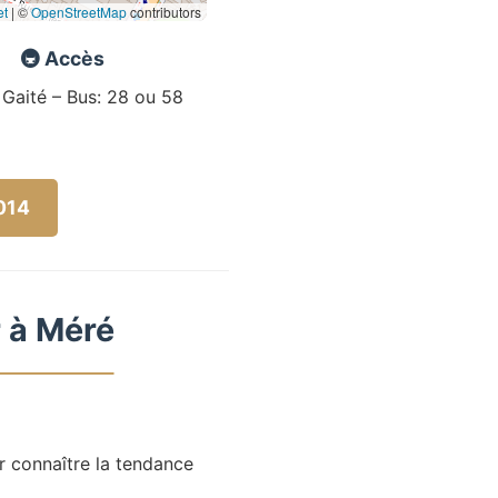
et
|
©
OpenStreetMap
contributors
🚇 Accès
 Gaité – Bus: 28 ou 58
5014
r à Méré
r connaître la tendance