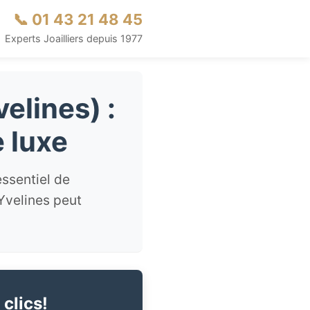
📞 01 43 21 48 45
Experts Joailliers depuis 1977
elines) :
 luxe
essentiel de
Yvelines peut
.
 clics!