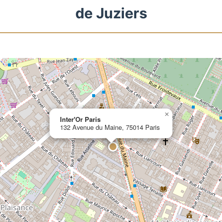
de Juziers
×
Inter'Or Paris
132 Avenue du Maine, 75014 Paris