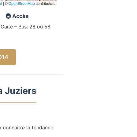
et
|
©
OpenStreetMap
contributors
🚇 Accès
 Gaité – Bus: 28 ou 58
5014
à Juziers
r connaître la tendance