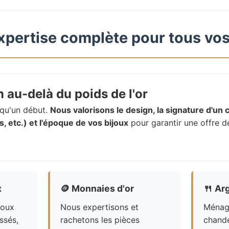
xpertise complète pour tous vos
 au-delà du poids de l'or
t qu'un début.
Nous valorisons le design, la signature d'un c
, etc.) et l'époque de vos bijoux
pour garantir une offre d
x
🪙
Monnaies d'or
🍴
Arg
joux
Nous expertisons et
Ménagè
ssés,
rachetons les pièces
chande