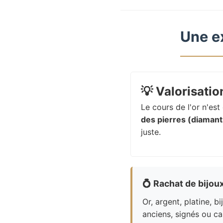
Une e
💡
Valorisation
Le cours de l'or n'es
des pierres (diamants
juste.
💍
Rachat de bijou
Or, argent, platine, bi
anciens, signés ou ca