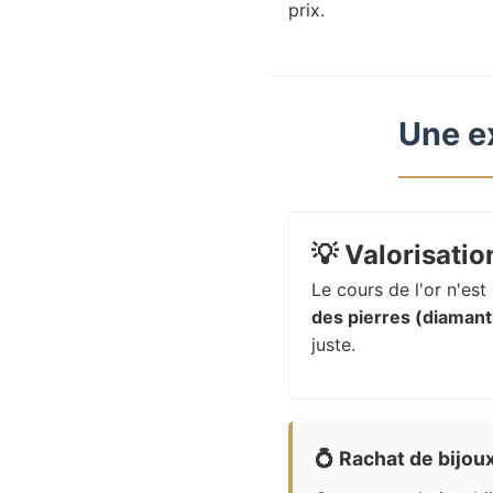
prix.
Une e
💡
Valorisation
Le cours de l'or n'es
des pierres (diamants
juste.
💍
Rachat de bijou