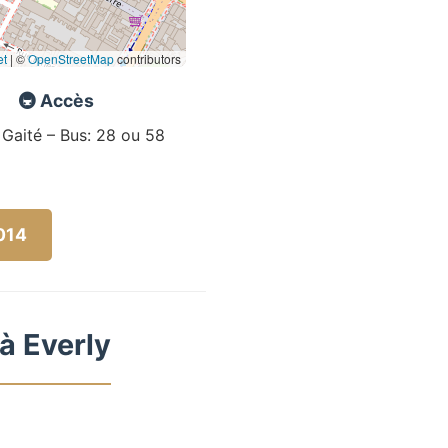
et
|
©
OpenStreetMap
contributors
🚇 Accès
 Gaité – Bus: 28 ou 58
5014
à Everly