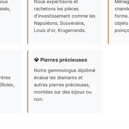
joux
Nous expertisons et
Ménagè
ssés,
rachetons les pièces
chande
d'investissement comme les
forme.
Napoléons, Souverains,
objets
Louis d'or, Krugerrands.
poinço
💎
Pierres précieuses
Notre gemmologue diplômé
ntres
évalue les diamants et
(Rolex,
autres pierres précieuses,
montées sur des bijoux ou
non.