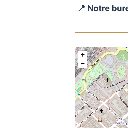
📍 Notre bur
+
−