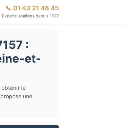
📞 01 43 21 48 45
Experts Joailliers depuis 1977
7157 :
eine-et-
obtenir le
s propose une