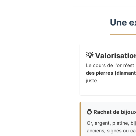
Une e
💡
Valorisation
Le cours de l'or n'es
des pierres (diamants
juste.
💍
Rachat de bijou
Or, argent, platine, bi
anciens, signés ou ca