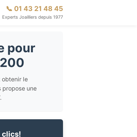
📞 01 43 21 48 45
Experts Joailliers depuis 1977
e pour
5200
obtenir le
us propose une
.
 clics!