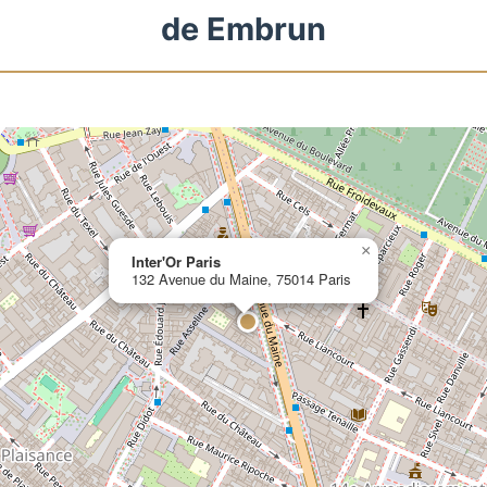
de Embrun
×
Inter'Or Paris
132 Avenue du Maine, 75014 Paris