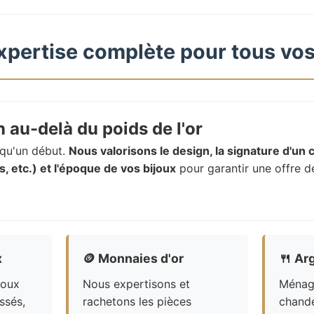
xpertise complète pour tous vos
 au-delà du poids de l'or
t qu'un début.
Nous valorisons le design, la signature d'un c
, etc.) et l'époque de vos bijoux
pour garantir une offre d
x
🪙
Monnaies d'or
🍴
Arg
joux
Nous expertisons et
Ménagè
ssés,
rachetons les pièces
chande