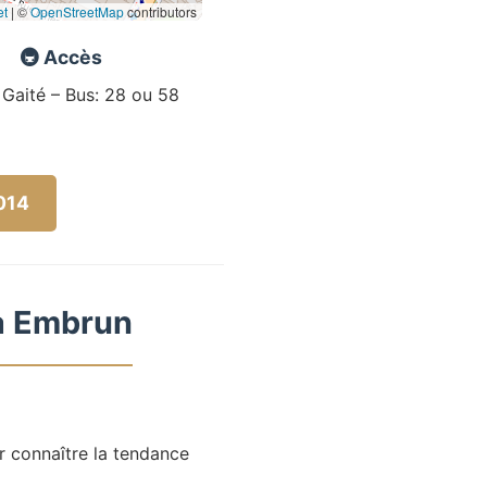
et
|
©
OpenStreetMap
contributors
🚇 Accès
 Gaité – Bus: 28 ou 58
5014
 à Embrun
r connaître la tendance