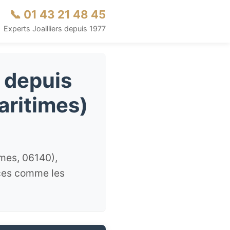
📞 01 43 21 48 45
Experts Joailliers depuis 1977
 depuis
aritimes)
imes, 06140),
èces comme les