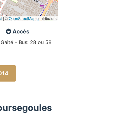
et
|
©
OpenStreetMap
contributors
🚇 Accès
 Gaité – Bus: 28 ou 58
5014
Coursegoules