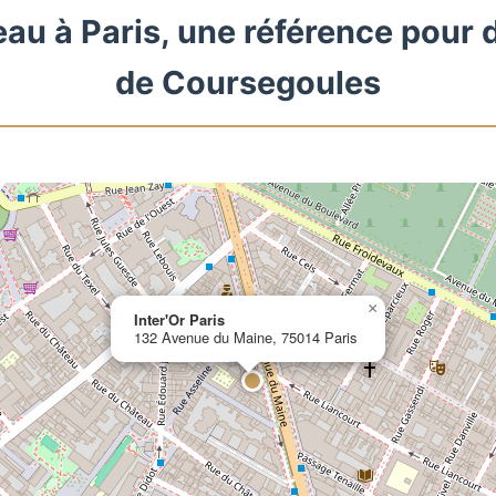
eau à Paris, une référence pour 
de Coursegoules
×
Inter'Or Paris
132 Avenue du Maine, 75014 Paris