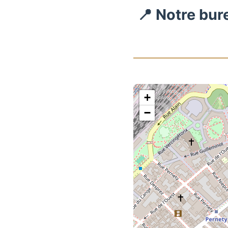
📍 Notre bur
+
−