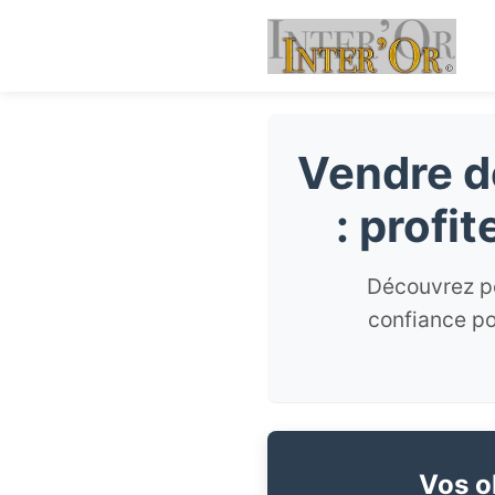
Vendre de
: profi
Découvrez po
confiance po
Vos ob