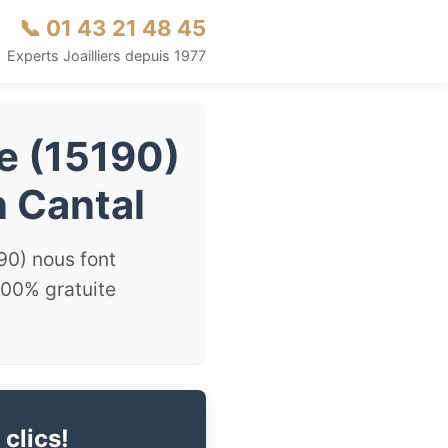
📞 01 43 21 48 45
Experts Joailliers depuis 1977
le (15190)
n Cantal
90) nous font
100% gratuite
 clics!