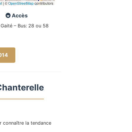
et
|
©
OpenStreetMap
contributors
🚇 Accès
 Gaité – Bus: 28 ou 58
5014
Chanterelle
r connaître la tendance