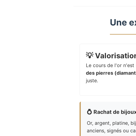
Une e
💡
Valorisation
Le cours de l'or n'es
des pierres (diamants
juste.
💍
Rachat de bijou
Or, argent, platine, bi
anciens, signés ou ca