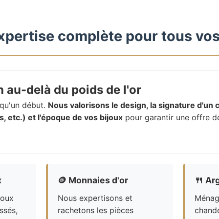
xpertise complète pour tous vos
 au-delà du poids de l'or
t qu'un début.
Nous valorisons le design, la signature d'un c
, etc.) et l'époque de vos bijoux
pour garantir une offre d
x
🪙
Monnaies d'or
🍴
Arg
joux
Nous expertisons et
Ménagè
ssés,
rachetons les pièces
chande