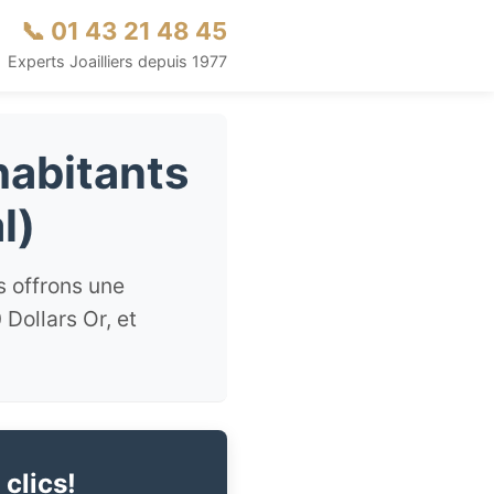
📞 01 43 21 48 45
Experts Joailliers depuis 1977
habitants
l)
s offrons une
Dollars Or, et
 clics!