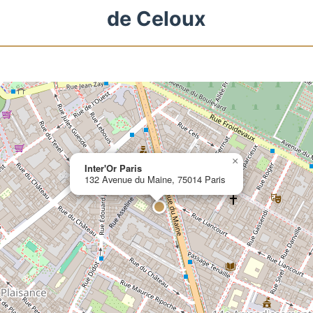
de Celoux
×
Inter'Or Paris
132 Avenue du Maine, 75014 Paris