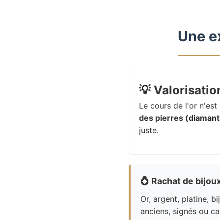
Une e
💡
Valorisation
Le cours de l'or n'es
des pierres (diamants
juste.
💍
Rachat de bijou
Or, argent, platine, bi
anciens, signés ou ca