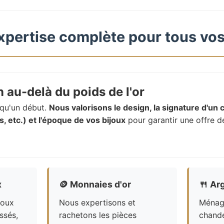
xpertise complète pour tous vos
 au-delà du poids de l'or
t qu'un début.
Nous valorisons le design, la signature d'un c
, etc.) et l'époque de vos bijoux
pour garantir une offre d
x
🪙
Monnaies d'or
🍴
Arg
joux
Nous expertisons et
Ménagè
ssés,
rachetons les pièces
chande