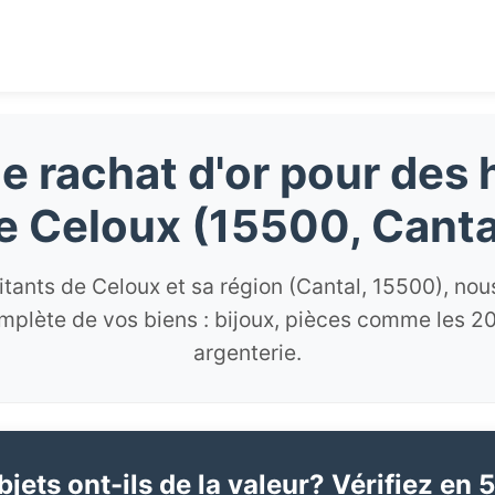
e rachat d'or pour des 
e Celoux (15500, Canta
itants de Celoux et sa région (Cantal, 15500), nou
mplète de vos biens : bijoux, pièces comme les 20 
argenterie.
jets ont-ils de la valeur? Vérifiez en 5