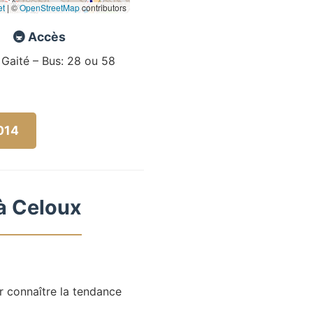
et
|
©
OpenStreetMap
contributors
🚇 Accès
 Gaité – Bus: 28 ou 58
5014
 à Celoux
r connaître la tendance