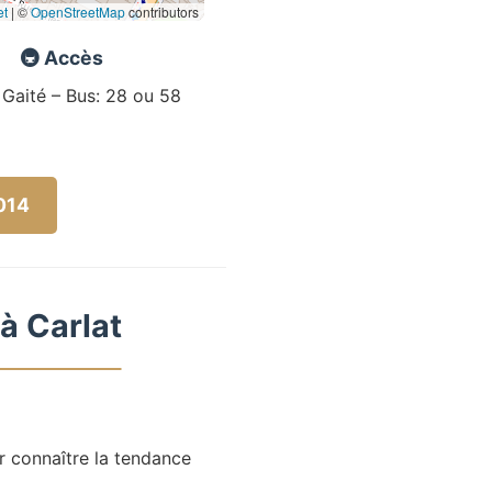
et
|
©
OpenStreetMap
contributors
🚇 Accès
 Gaité – Bus: 28 ou 58
5014
à Carlat
r connaître la tendance