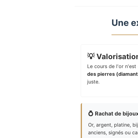
Une e
💡
Valorisation
Le cours de l'or n'es
des pierres (diamants
juste.
💍
Rachat de bijou
Or, argent, platine, bi
anciens, signés ou ca