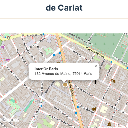
de Carlat
×
Inter'Or Paris
132 Avenue du Maine, 75014 Paris