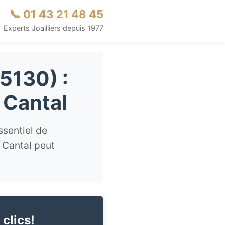
📞 01 43 21 48 45
Experts Joailliers depuis 1977
15130) :
 Cantal
ssentiel de
 Cantal peut
.
 clics!