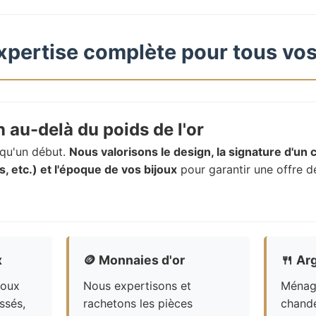
xpertise complète pour tous vos
 au-delà du poids de l'or
t qu'un début.
Nous valorisons le design, la signature d'un c
, etc.) et l'époque de vos bijoux
pour garantir une offre d
x
🪙
Monnaies d'or
🍴
Arg
joux
Nous expertisons et
Ménagè
ssés,
rachetons les pièces
chande