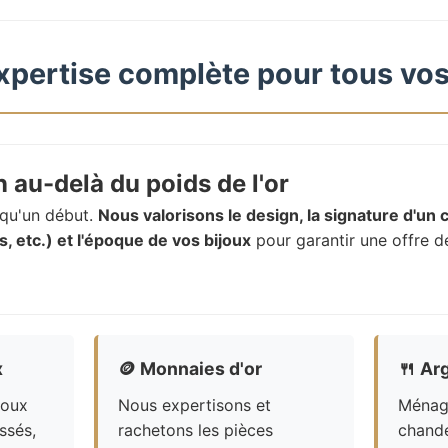
xpertise complète pour tous vos
 au-delà du poids de l'or
t qu'un début.
Nous valorisons le design, la signature d'un c
, etc.) et l'époque de vos bijoux
pour garantir une offre d
x
🪙
Monnaies d'or
🍴
Arg
joux
Nous expertisons et
Ménagè
ssés,
rachetons les pièces
chande