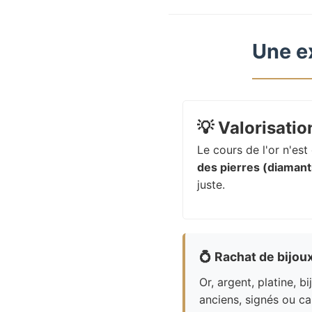
Une e
💡
Valorisation
Le cours de l'or n'es
des pierres (diamants
juste.
💍
Rachat de bijou
Or, argent, platine, bi
anciens, signés ou ca