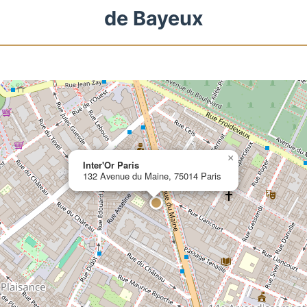
de Bayeux
×
Inter'Or Paris
132 Avenue du Maine, 75014 Paris