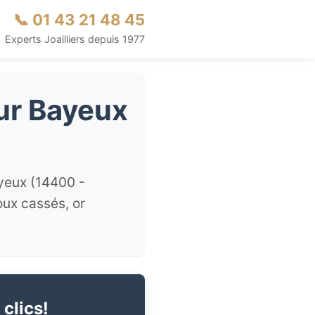
📞 01 43 21 48 45
Experts Joailliers depuis 1977
our Bayeux
ayeux (14400 -
oux cassés, or
 clics!