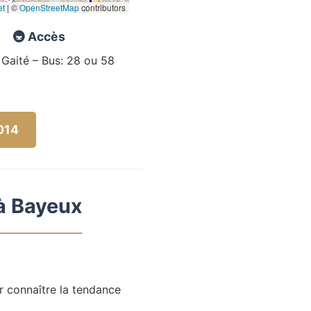
et
|
©
OpenStreetMap
contributors
🚇 Accès
 Gaité – Bus: 28 ou 58
5014
 à Bayeux
r connaître la tendance