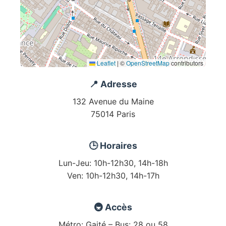
Leaflet
|
©
OpenStreetMap
contributors
📍 Adresse
132 Avenue du Maine
75014 Paris
🕒 Horaires
Lun-Jeu: 10h-12h30, 14h-18h
Ven: 10h-12h30, 14h-17h
🚇 Accès
Métro: Gaité – Bus: 28 ou 58