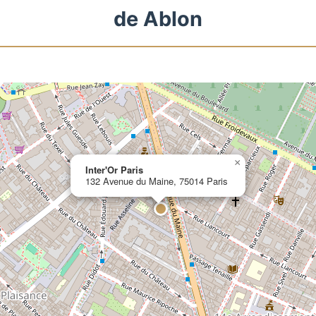
de Ablon
×
Inter'Or Paris
132 Avenue du Maine, 75014 Paris