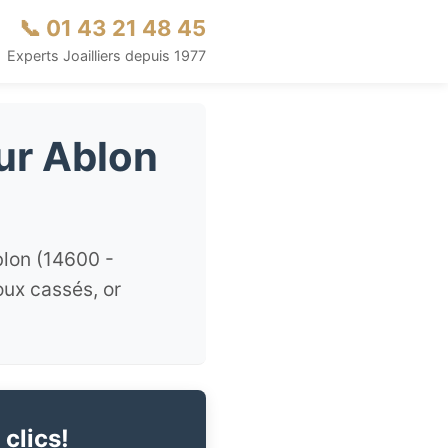
📞 01 43 21 48 45
Experts Joailliers depuis 1977
our Ablon
blon (14600 -
oux cassés, or
 clics!