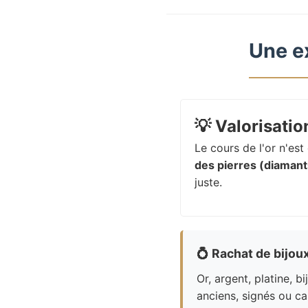
Une e
💡
Valorisation
Le cours de l'or n'es
des pierres (diamants
juste.
💍
Rachat de bijou
Or, argent, platine, bi
anciens, signés ou ca