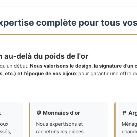
xpertise complète pour tous vos
 au-delà du poids de l'or
t qu'un début.
Nous valorisons le design, la signature d'un c
, etc.) et l'époque de vos bijoux
pour garantir une offre d
x
🪙
Monnaies d'or
🍴
Arg
joux
Nous expertisons et
Ménagè
ssés,
rachetons les pièces
chande