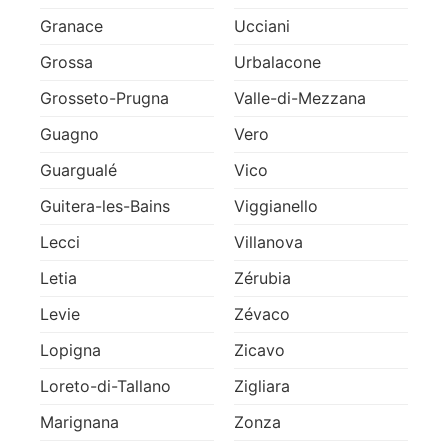
Granace
Ucciani
Grossa
Urbalacone
Grosseto-Prugna
Valle-di-Mezzana
Guagno
Vero
Guargualé
Vico
Guitera-les-Bains
Viggianello
Lecci
Villanova
Letia
Zérubia
Levie
Zévaco
Lopigna
Zicavo
Loreto-di-Tallano
Zigliara
Marignana
Zonza