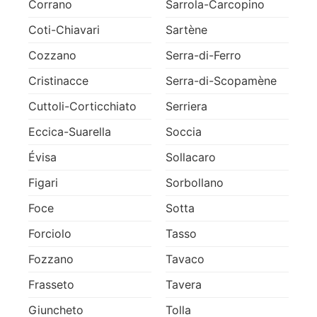
Corrano
Sarrola-Carcopino
Coti-Chiavari
Sartène
Cozzano
Serra-di-Ferro
Cristinacce
Serra-di-Scopamène
Cuttoli-Corticchiato
Serriera
Eccica-Suarella
Soccia
Évisa
Sollacaro
Figari
Sorbollano
Foce
Sotta
Forciolo
Tasso
Fozzano
Tavaco
Frasseto
Tavera
Giuncheto
Tolla