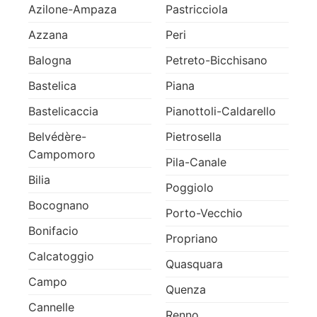
Azilone-Ampaza
Pastricciola
Azzana
Peri
Balogna
Petreto-Bicchisano
Bastelica
Piana
Bastelicaccia
Pianottoli-Caldarello
Belvédère-
Pietrosella
Campomoro
Pila-Canale
Bilia
Poggiolo
Bocognano
Porto-Vecchio
Bonifacio
Propriano
Calcatoggio
Quasquara
Campo
Quenza
Cannelle
Renno