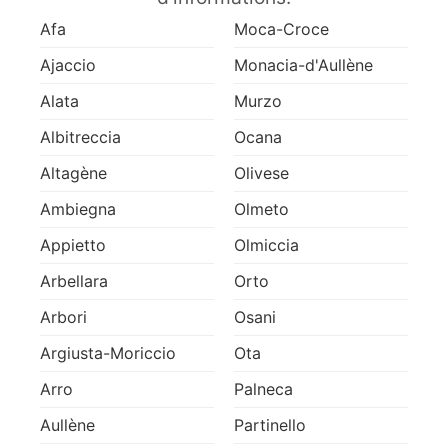
Afa
Moca-Croce
Ajaccio
Monacia-d'Aullène
Alata
Murzo
Albitreccia
Ocana
Altagène
Olivese
Ambiegna
Olmeto
Appietto
Olmiccia
Arbellara
Orto
Arbori
Osani
Argiusta-Moriccio
Ota
Arro
Palneca
Aullène
Partinello